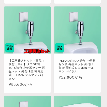
常
価
格
【工事費込セット（商品＋
[REBORN] INAX適合 小便器
取付工事）】[REBORN]
センサ 再生キット 外付け
TOTO適合 小便器センサ 再
型 乾電池式 DELMAN デル
生キット 外付け型 乾電池
マン バイタル
式 DELMAN デルマン バイ
通
¥52,800から
タル
常
通
¥83,600から
価
常
格
価
格