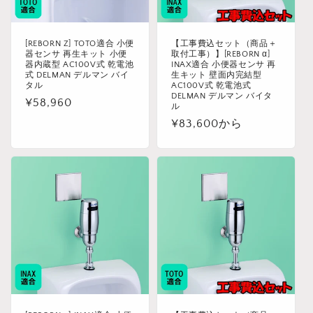
[REBORN Z] TOTO適合 小便
【工事費込セット（商品＋
器センサ 再生キット 小便
取付工事）】[REBORN α]
器内蔵型 AC100V式 乾電池
INAX適合 小便器センサ 再
式 DELMAN デルマン バイ
生キット 壁面内完結型
タル
AC100V式 乾電池式
DELMAN デルマン バイタ
通
¥58,960
ル
常
通
¥83,600から
価
常
格
価
格