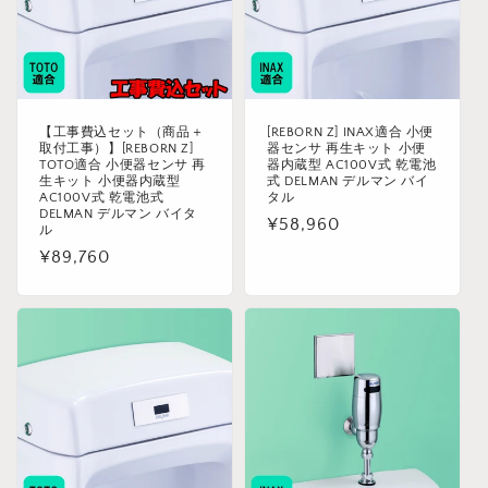
【工事費込セット（商品＋
[REBORN Z] INAX適合 小便
取付工事）】[REBORN Z]
器センサ 再生キット 小便
TOTO適合 小便器センサ 再
器内蔵型 AC100V式 乾電池
生キット 小便器内蔵型
式 DELMAN デルマン バイ
AC100V式 乾電池式
タル
DELMAN デルマン バイタ
通
¥58,960
ル
常
通
¥89,760
価
常
格
価
格