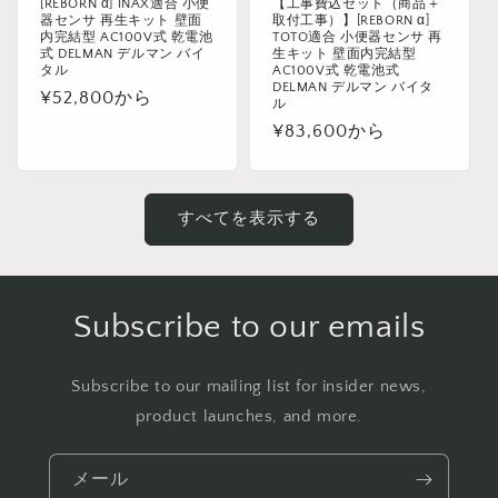
[REBORN α] INAX適合 小便
【工事費込セット（商品＋
器センサ 再生キット 壁面
取付工事）】[REBORN α]
内完結型 AC100V式 乾電池
TOTO適合 小便器センサ 再
式 DELMAN デルマン バイ
生キット 壁面内完結型
タル
AC100V式 乾電池式
DELMAN デルマン バイタ
通
¥52,800から
ル
常
通
¥83,600から
価
常
格
価
格
すべてを表示する
Subscribe to our emails
Subscribe to our mailing list for insider news,
product launches, and more.
メール