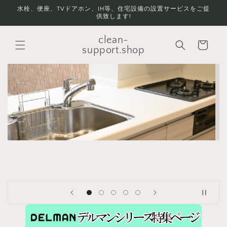
コンテ
水栓、便座、TVドアホン、IH等、住宅設備の設置サービスをご提
ンツに
供致します!
進む
カ
clean-
ー
support.shop
ト