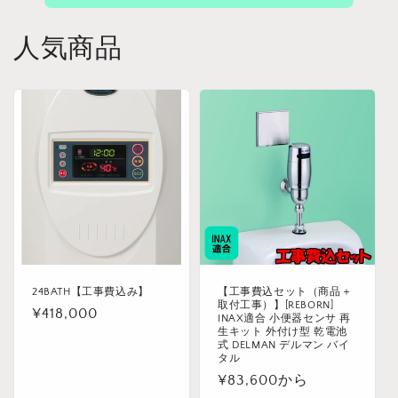
人気商品
24BATH【工事費込み】
【工事費込セット（商品＋
取付工事）】[REBORN]
通
¥418,000
INAX適合 小便器センサ 再
生キット 外付け型 乾電池
常
式 DELMAN デルマン バイ
価
タル
格
通
¥83,600から