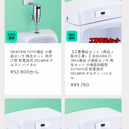
[REBORN] TOTO適合 小便
【工事費込セット（商品＋
器センサ 再生キット 外付
取付工事）】[REBORN Z]
け型 乾電池式 DELMAN デ
INAX適合 小便器センサ 再
ルマン バイタル
生キット 小便器内蔵型
AC100V式 乾電池式
通
¥52,800から
DELMAN デルマン バイタ
ル
常
通
¥89,760
価
常
格
価
格